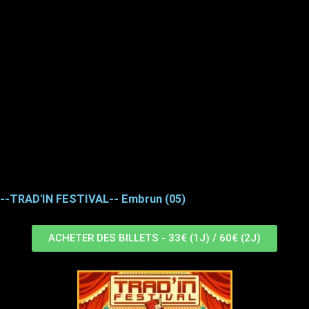
--TRAD'IN FESTIVAL-- Embrun (05)
ACHETER DES BILLETS - 33€ (1J) / 60€ (2J)