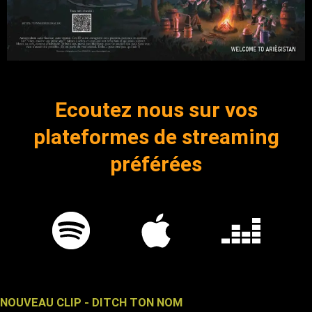
Ecoutez nous sur vos
plateformes de streaming
préférées
S
A
D
p
p
e
o
p
e
NOUVEAU CLIP - DITCH TON NOM